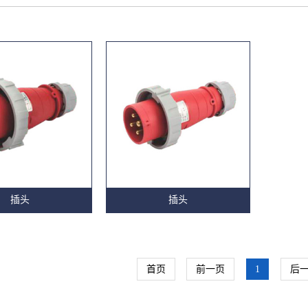
插头
插头
首页
前一页
1
后