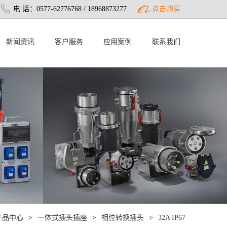
电 话：0577-62776768 / 18968873277
点击购买
新闻资讯
客户服务
应用案例
联系我们
产品中心
>
一体式插头插座
>
相位转换插头
>
32A IP67